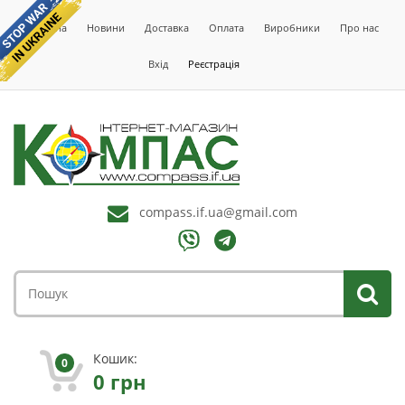
Головна
Новини
Доставка
Оплата
Виробники
Про нас
Вхід
Реєстрація
compass.if.ua@gmail.com
Кошик:
0
0
грн