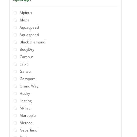
Alpinus
Alvica
Aquaspeed
Aquaspeed
Black Diamond
BodyDry
Campus
Esbit
Ganzo
Garsport
Grand Way
Husky
Lasting
M-Tac
Marsupio
Meteor
Neverland