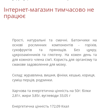
Інтернет-магазин тимчасово не
працює
Прості, натуральні та смачні. Батончики на
основі рослинних компонентів - горіхів,
сухофруктів та прянощів. Без цукру,
цукрозамінників та глютену. На кожен день та
для кожного члена сім'ї. Користь для організму та
смакове задоволення для мозку.
Склад: журавлина, вишня, фініки, кешью, кориця,
суміш перців, родзинки.
Харчова та енергетична цінність на 50г: білки
2,81г, жири 3,85г, вуглеводи 33,05 г
Енергетична цінність 172,09 Ккал