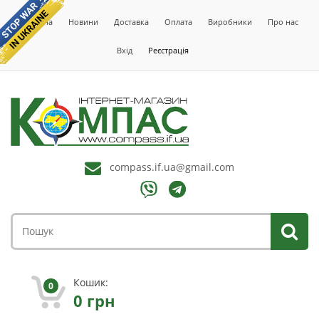
Головна
Новини
Доставка
Оплата
Виробники
Про нас
Вхід
Реєстрація
compass.if.ua@gmail.com
Кошик:
0
0
грн