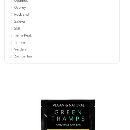
Optimus
Osprey
Rockland
Saleva
Skif
Terra Peak
Trimm
Verdani
Zamberlan