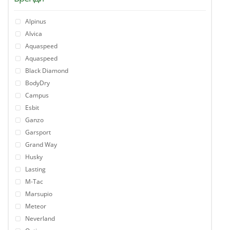
Alpinus
Alvica
Aquaspeed
Aquaspeed
Black Diamond
BodyDry
Campus
Esbit
Ganzo
Garsport
Grand Way
Husky
Lasting
M-Tac
Marsupio
Meteor
Neverland