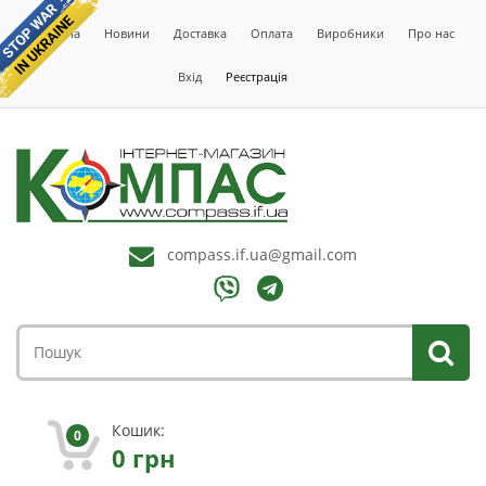
Головна
Новини
Доставка
Оплата
Виробники
Про нас
Вхід
Реєстрація
compass.if.ua@gmail.com
Кошик:
0
0
грн