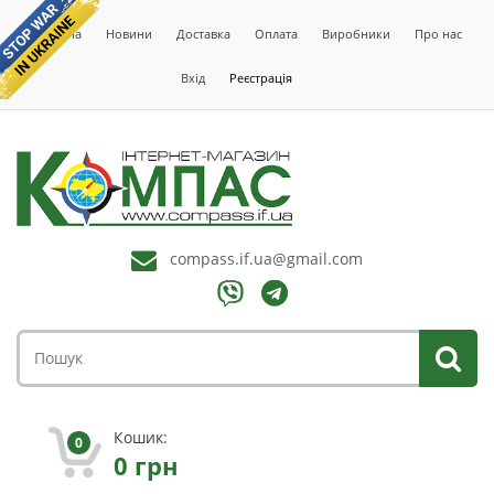
Головна
Новини
Доставка
Оплата
Виробники
Про нас
Вхід
Реєстрація
compass.if.ua@gmail.com
Кошик:
0
0
грн