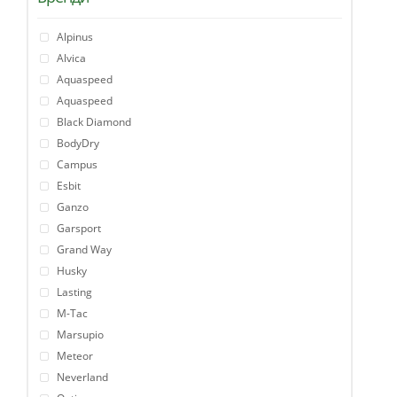
Alpinus
Alvica
Aquaspeed
Aquaspeed
Black Diamond
BodyDry
Campus
Esbit
Ganzo
Garsport
Grand Way
Husky
Lasting
M-Tac
Marsupio
Meteor
Neverland