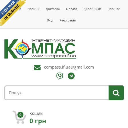
Головна
Новини
Доставка
Оплата
Виробники
Про нас
Вхід
Реєстрація
compass.if.ua@gmail.com
Кошик:
0
0
грн