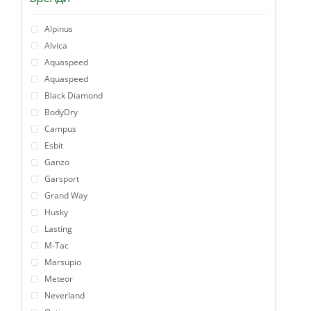
Alpinus
Alvica
Aquaspeed
Aquaspeed
Black Diamond
BodyDry
Campus
Esbit
Ganzo
Garsport
Grand Way
Husky
Lasting
M-Tac
Marsupio
Meteor
Neverland