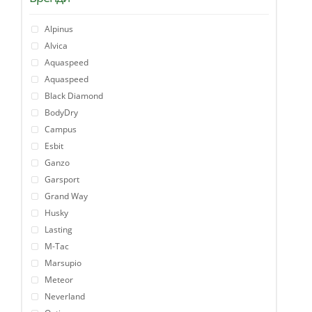
Alpinus
Alvica
Aquaspeed
Aquaspeed
Black Diamond
BodyDry
Campus
Esbit
Ganzo
Garsport
Grand Way
Husky
Lasting
M-Tac
Marsupio
Meteor
Neverland