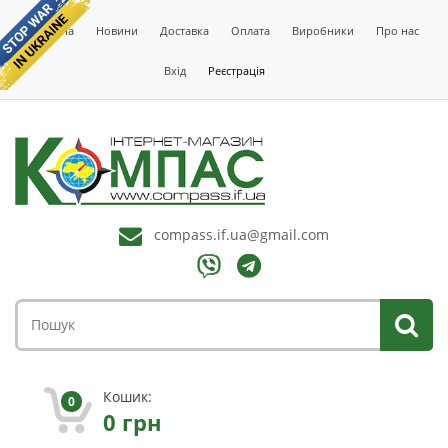
Головна
Новини
Доставка
Оплата
Виробники
Про нас
Вхід
Реєстрація
compass.if.ua@gmail.com
Кошик:
0
0
грн