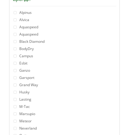
Alpinus
Alvica
Aquaspeed
Aquaspeed
Black Diamond
BodyDry
Campus
Esbit
Ganzo
Garsport
Grand Way
Husky
Lasting
M-Tac
Marsupio
Meteor
Neverland