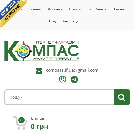
Головна
Новини
Доставка
Оплата
Виробники
Про нас
Вхід
Реєстрація
compass.if.ua@gmail.com
Кошик:
0
0
грн