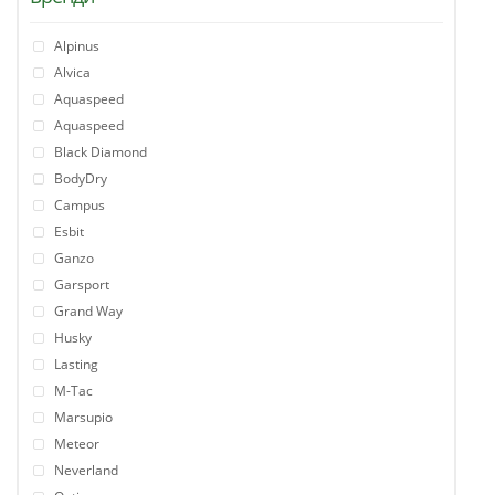
Alpinus
Alvica
Aquaspeed
Aquaspeed
Black Diamond
BodyDry
Campus
Esbit
Ganzo
Garsport
Grand Way
Husky
Lasting
M-Tac
Marsupio
Meteor
Neverland