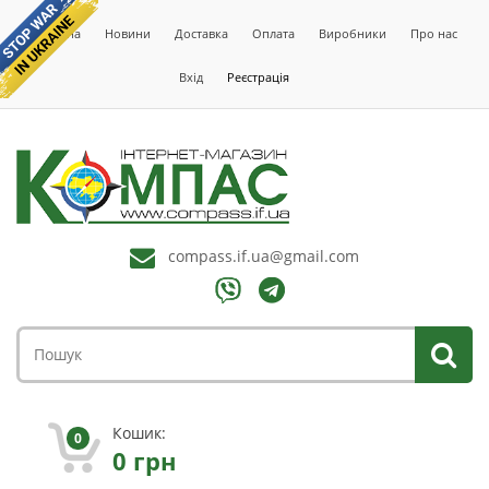
Головна
Новини
Доставка
Оплата
Виробники
Про нас
Вхід
Реєстрація
compass.if.ua@gmail.com
Кошик:
0
0
грн