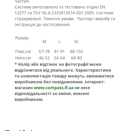
частин
Систему виготовлено та тестовано згідно
EN
12277
та ТУУ 36.4-2332813074-001:2005. Системи
страхувальні. Технічні умови. Паспорт виробу та
інструкція до застосування.
Розмір
M
L
XL
Пояс,см
67-78
81-91
88-102
Ноги,см
46-52
56-64
60-80
* Колір або відтінок на фотографії може
відрізнятися від реального. Характеристики
та комплектація товару можуть змінюватися
виробником без повідомлення. Інтернет-
магазин
www.compass.if.ua
не несе
відповідальності за зміни, внесені
виробником.