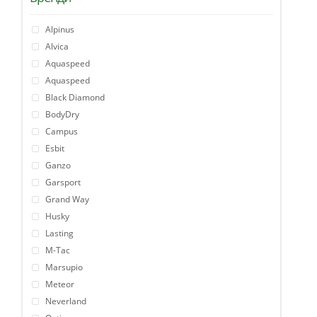
Alpinus
Alvica
Aquaspeed
Aquaspeed
Black Diamond
BodyDry
Campus
Esbit
Ganzo
Garsport
Grand Way
Husky
Lasting
M-Tac
Marsupio
Meteor
Neverland