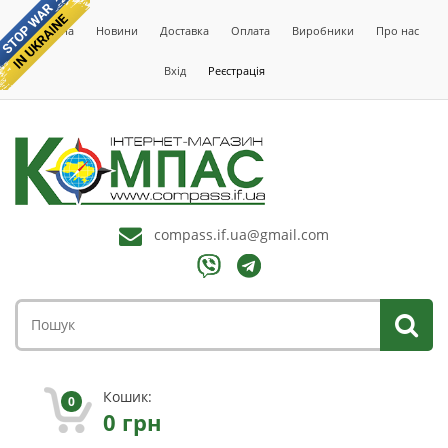
Головна
Новини
Доставка
Оплата
Виробники
Про нас
Вхід
Реєстрація
compass.if.ua@gmail.com
Кошик:
0
0
грн