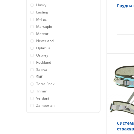
Husky
Грудна 
Lasting
M-Tac
Marsupio
Meteor
Neverland
Optimus
Osprey
Rockland
Saleva
Skif
Terra Peak
Trimm
Verdani
Zamberlan
Систем
страху