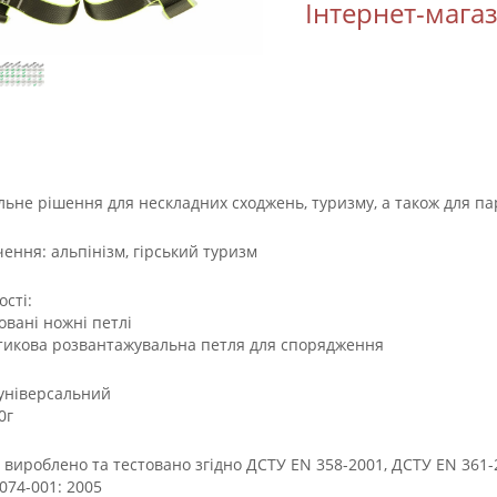
Інтернет-мага
ьне рішення для нескладних сходжень, туризму, а також для па
ення: альпінізм, гірський туризм
ості:
овані ножні петлі
стикова розвантажувальна петля для спорядження
 універсальний
0г
 вироблено та тестовано згідно ДСТУ EN 358-2001, ДСТУ EN 361-2
074-001: 2005