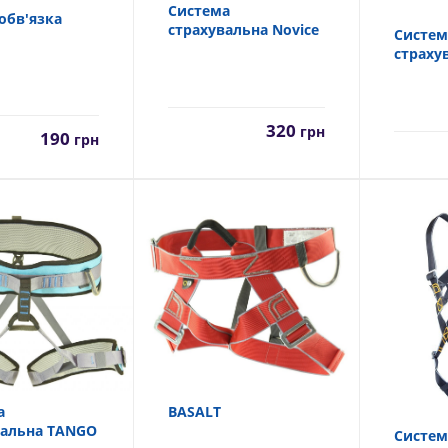
Система
обв'язка
страхувальна Novice
Систем
страху
320
грн
190
грн
BASALT
а
вальна TANGO
Систем