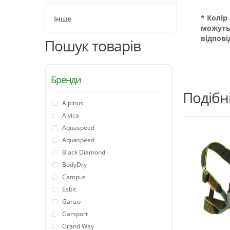
* Колір
Інше
можуть
відпові
Пошук товарів
Бренди
Подібн
Alpinus
Alvica
Aquaspeed
Aquaspeed
Black Diamond
BodyDry
Campus
Esbit
Ganzo
Garsport
Grand Way