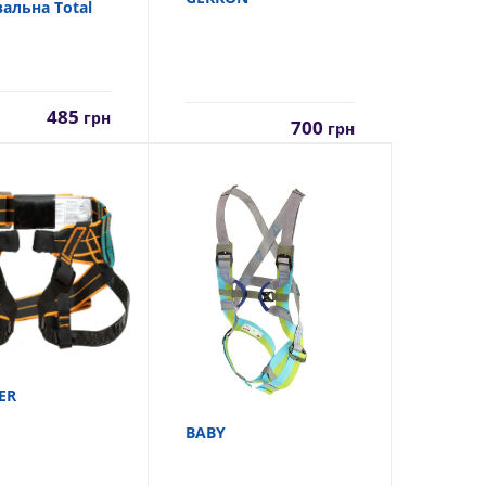
альна Total
485
грн
700
грн
ER
BABY