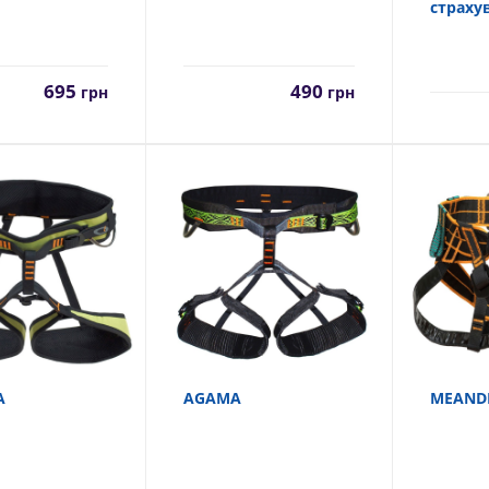
страхув
490
695
грн
грн
A
AGAMA
MEAND