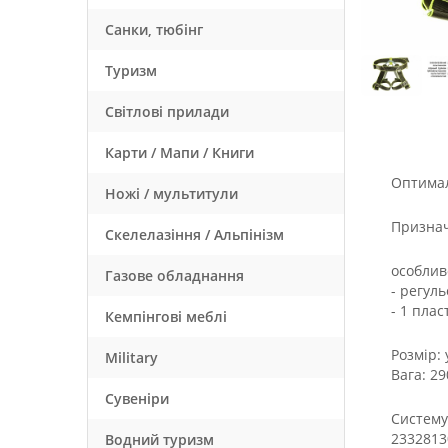
Санки, тюбінг
Туризм
Світлові прилади
Карти / Мапи / Книги
Оптимал
Ножі / мультитули
Признач
Скелелазіння / Альпінізм
особлив
Газове обладнання
- регуль
- 1 пла
Кемпінгові меблі
Розмір:
Military
Вага: 29
Сувеніри
Систему
2332813
Водний туризм