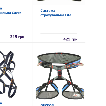
а
Система
вальна Caver
страхувальна Lite
315
грн
425
грн
а
GEKKON