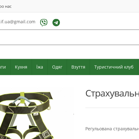
ро нас
if.ua@gmail.com
ати
Кухня
Їжа
Одяг
Взуття
Туристичний клуб
Страхувальн
Регульована страхуваль