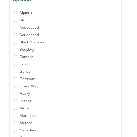
Alpinus
Alvica
Aquaspeed
Aquaspeed
Black Diamond
BodyDry
Campus
Esbit
Ganzo
Garsport
Grand Way
Husky
Lasting
M-Tac
Marsupio
Meteor
Neverland