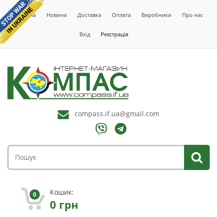
Головна
Новини
Доставка
Оплата
Виробники
Про нас
Вхід
Реєстрація
compass.if.ua@gmail.com
Кошик:
0
0
грн