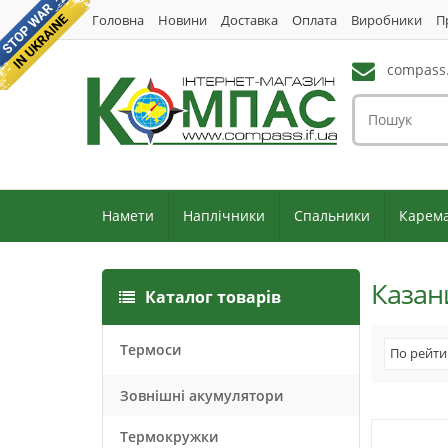
Головна
Новини
Доставка
Оплата
Виробники
П
compass.
Намети
Наплічники
Спальники
Карем
Казан
Каталог товарів
Термоси
По рейти
Зовнішні акумулятори
Термокружки