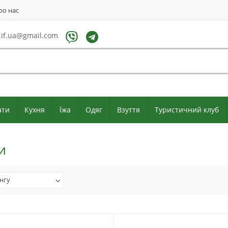
ро нас
if.ua@gmail.com
ати
Кухня
Їжа
Одяг
Взуття
Туристичний клуб
и
нгу