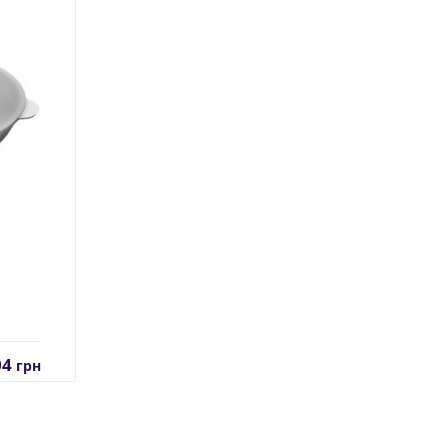
04
грн