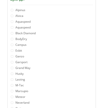
Alpinus
Alvica
Aquaspeed
Aquaspeed
Black Diamond
BodyDry
Campus
Esbit
Ganzo
Garsport
Grand Way
Husky
Lasting
M-Tac
Marsupio
Meteor
Neverland