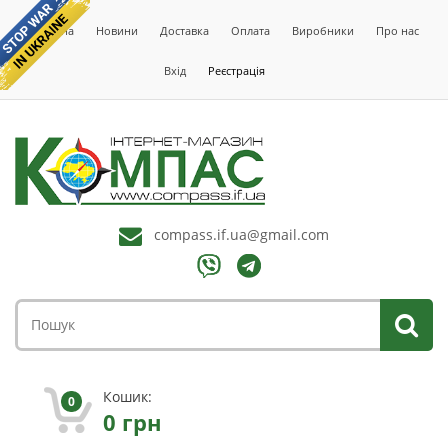
Головна
Новини
Доставка
Оплата
Виробники
Про нас
Вхід
Реєстрація
compass.if.ua@gmail.com
Кошик:
0
0
грн