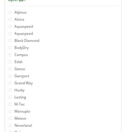
Alpinus
Alvica
Aquaspeed
Aquaspeed
Black Diamond
BodyDry
Campus
Esbit
Ganzo
Garsport
Grand Way
Husky
Lasting
M-Tac
Marsupio
Meteor
Neverland