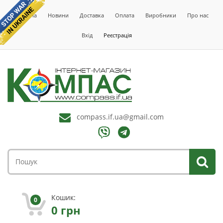
Головна
Новини
Доставка
Оплата
Виробники
Про нас
Вхід
Реєстрація
compass.if.ua@gmail.com
Кошик:
0
0
грн