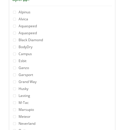
Alpinus
Alvica
Aquaspeed
Aquaspeed
Black Diamond
BodyDry
Campus
Esbit
Ganzo
Garsport
Grand Way
Husky
Lasting
M-Tac
Marsupio
Meteor
Neverland