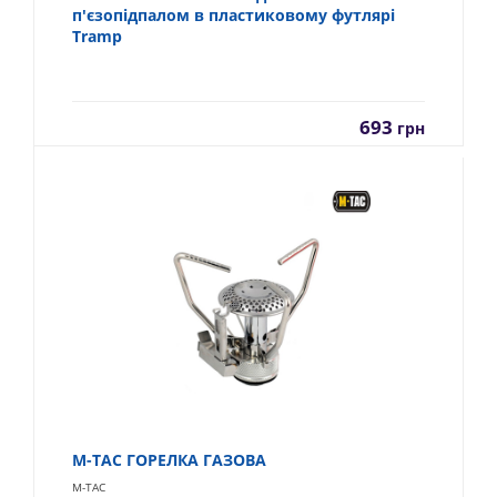
п'єзопідпалом в пластиковому футлярі
Tramp
693
грн
M-TAC ГОРЕЛКА ГАЗОВА
M-TAC