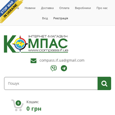
Головна
Новини
Доставка
Оплата
Виробники
Про нас
Вхід
Реєстрація
compass.if.ua@gmail.com
Кошик:
0
0
грн