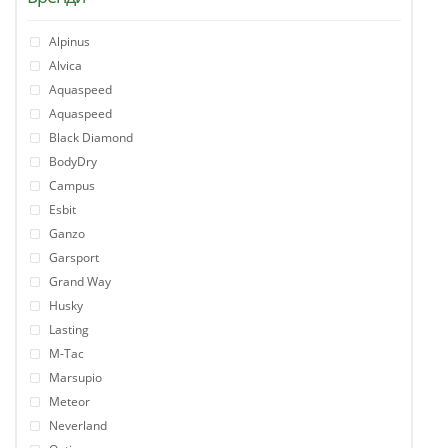
Alpinus
Alvica
Aquaspeed
Aquaspeed
Black Diamond
BodyDry
Campus
Esbit
Ganzo
Garsport
Grand Way
Husky
Lasting
M-Tac
Marsupio
Meteor
Neverland