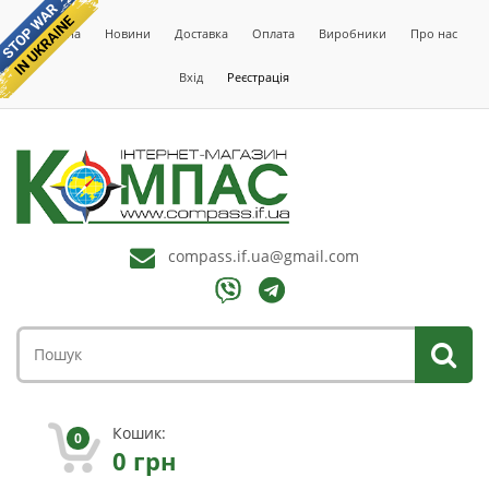
Головна
Новини
Доставка
Оплата
Виробники
Про нас
Вхід
Реєстрація
compass.if.ua@gmail.com
Кошик:
0
0
грн