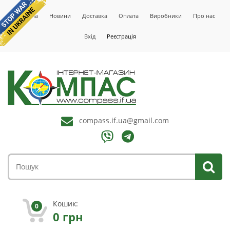
Головна
Новини
Доставка
Оплата
Виробники
Про нас
Вхід
Реєстрація
compass.if.ua@gmail.com
Кошик:
0
0
грн