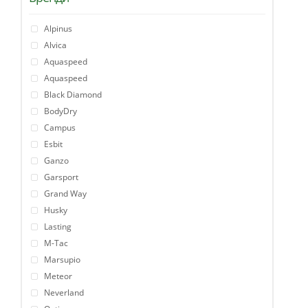
Alpinus
Alvica
Aquaspeed
Aquaspeed
Black Diamond
BodyDry
Campus
Esbit
Ganzo
Garsport
Grand Way
Husky
Lasting
M-Tac
Marsupio
Meteor
Neverland