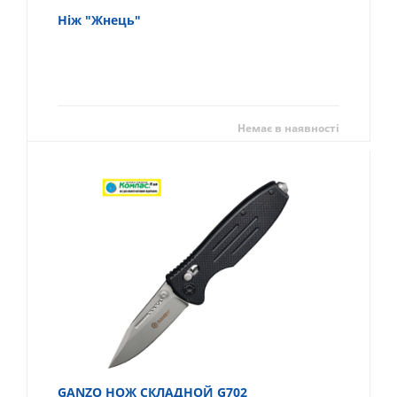
Ніж "Жнець"
Немає в наявності
GANZO НОЖ СКЛАДНОЙ G702