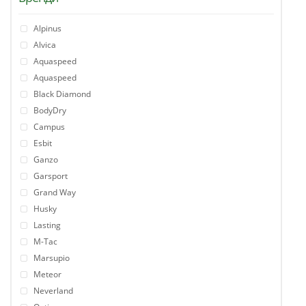
Alpinus
Alvica
Aquaspeed
Aquaspeed
Black Diamond
BodyDry
Campus
Esbit
Ganzo
Garsport
Grand Way
Husky
Lasting
M-Tac
Marsupio
Meteor
Neverland