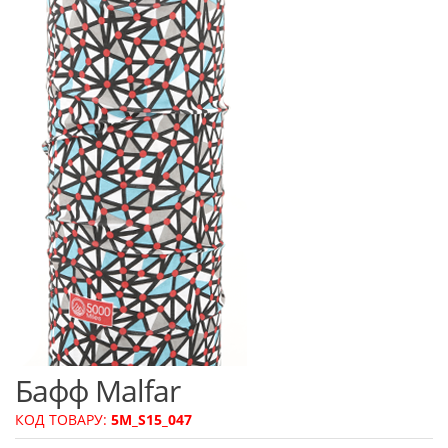
Бафф Malfar
КОД ТОВАРУ:
5M_S15_047