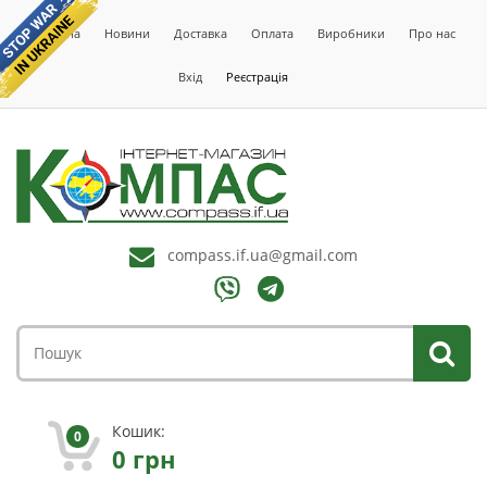
Головна
Новини
Доставка
Оплата
Виробники
Про нас
Вхід
Реєстрація
compass.if.ua@gmail.com
Кошик:
0
0
грн