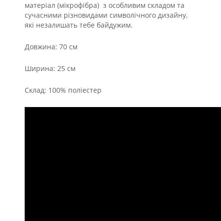
матеріал
(мікрофібра)
з особливим складом та
сучасними різновидами символічного дизайну,
які незалишать тебе байдужим.
Довжина: 70 см
Ширина: 25 см
Склад: 100% поліестер