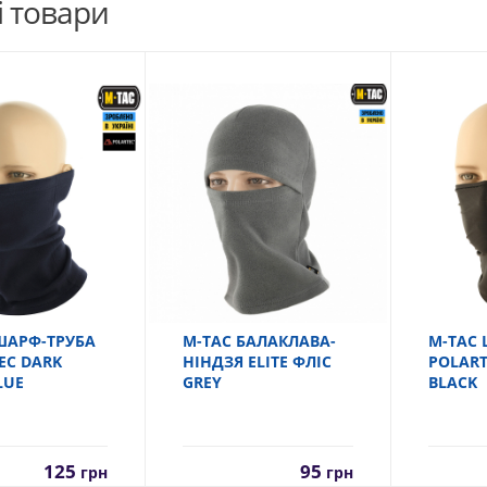
і товари
ШАРФ-ТРУБА
M-TAC БАЛАКЛАВА-
M-TAC 
EC DARK
НІНДЗЯ ELITE ФЛІС
POLART
LUE
GREY
BLACK
125
95
грн
грн