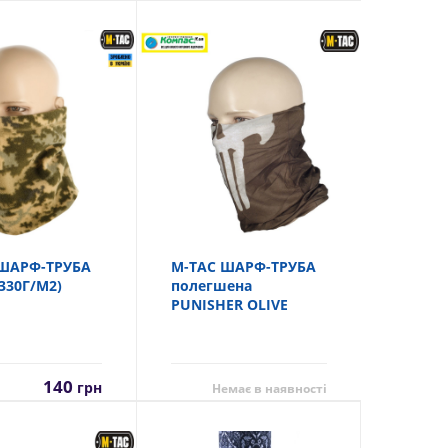
ШАРФ-ТРУБА
M-TAC ШАРФ-ТРУБА
330Г/М2)
полегшена
PUNISHER OLIVE
140
грн
Немає в наявності