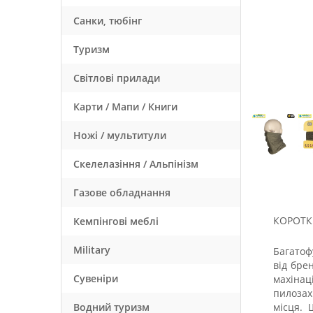
Санки, тюбінг
Туризм
Світлові прилади
Карти / Мапи / Книги
Ножі / мультитули
Скелелазіння / Альпінізм
Газове обладнання
КОРОТК
Кемпінгові меблі
Military
Багатоф
від бре
Сувеніри
махіна
пилозах
Водний туризм
місця. 