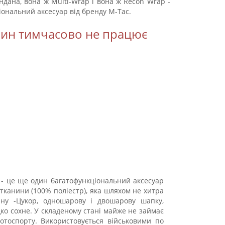
дана, вона ж Multi-Wrap і вона ж Recon Wrap -
ональний аксесуар від бренду M-Tac.
зин тимчасово не працює
 - це ще один багатофункціональний аксесуар
 тканини (100% поліестр), яка шляхом не хитра
ану -Цукор, одношарову і двошарову шапку,
дко сохне. У складеному стані майже не займає
мотоспорту. Використовується військовими по