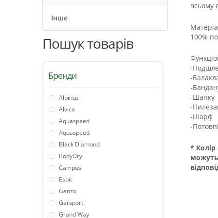
всьому с
Інше
Матеріа
100% по
Пошук товарів
Функціо
-Подшле
Бренди
-Балакл
-Бандан
-Шапку
Alpinus
-Пилеза
Alvica
-Шарф
Aquaspeed
-Потовп
Aquaspeed
Black Diamond
* Колір
BodyDry
можуть
відпові
Campus
Esbit
Ganzo
Garsport
Grand Way