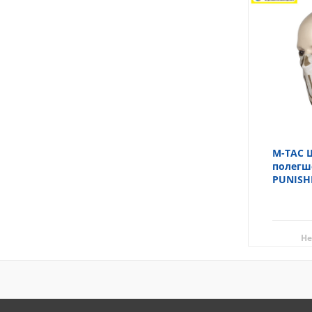
M-TAC 
полегш
PUNISH
Не