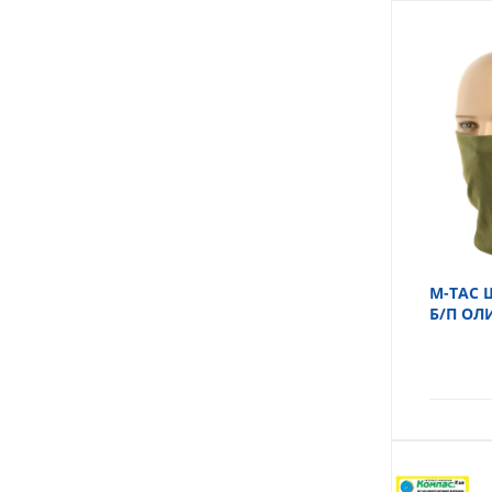
M-TAC 
Б/П ОЛ