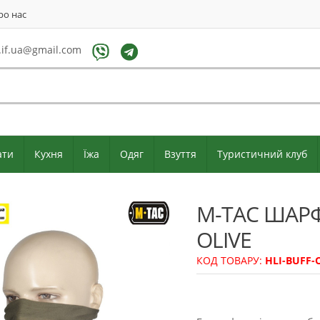
ро нас
if.ua@gmail.com
ати
Кухня
Їжа
Одяг
Взуття
Туристичний клуб
M-TAC ШАРФ
OLIVE
КОД ТОВАРУ:
HLI-BUFF-