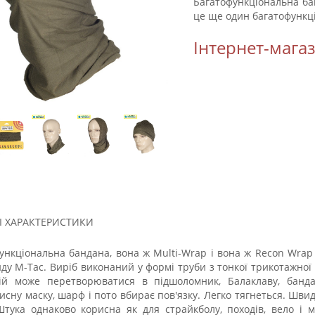
Багатофункціональна бан
це ще один багатофункці
Інтернет-мага
І ХАРАКТЕРИСТИКИ
ункціональна бандана, вона ж Multi-Wrap і вона ж Recon Wrap
нду M-Tac. Виріб виконаний у формі труби з тонкої трикотажної
цій може перетворюватися в підшоломник, Балаклаву, банд
исну маску, шарф і пото вбирає пов'язку. Легко тягнеться. Шви
Штука однаково корисна як для страйкболу, походів, вело і 