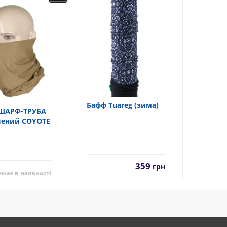
Бафф Tuareg (зима)
ШАРФ-ТРУБА
ений COYOTE
359
грн
емає в наявності