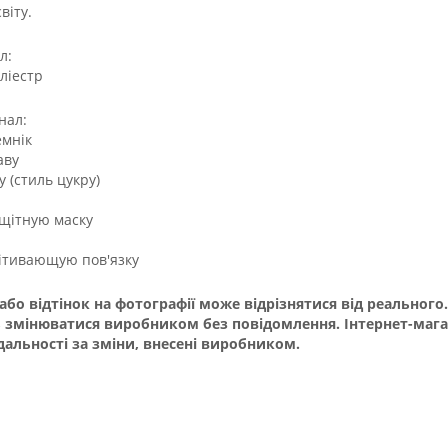
віту.
л:
ліестр
нал:
мнік
аву
у (стиль цукру)
щітную маску
ітивающую пов'язку
 або відтінок на фотографії може відрізнятися від реальног
 змінюватися виробником без повідомлення. Інтернет-маг
дальності за зміни, внесені виробником.