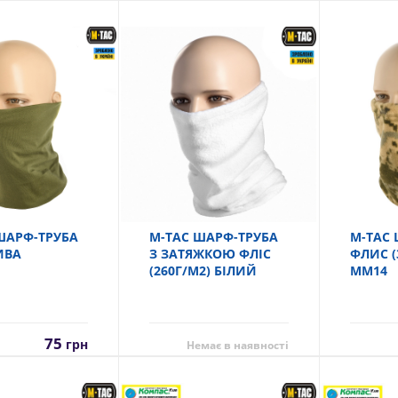
ШАРФ-ТРУБА
M-TAC ШАРФ-ТРУБА
M-TAC 
ИВА
З ЗАТЯЖКОЮ ФЛІС
ФЛИС (
(260Г/М2) БІЛИЙ
MM14
75
грн
Немає в наявності