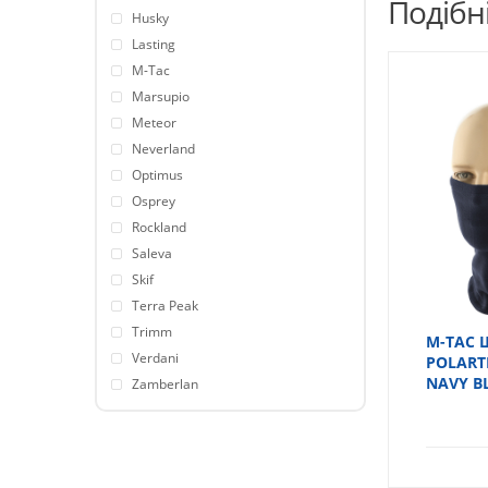
Подібн
Husky
Lasting
M-Tac
Marsupio
Meteor
Neverland
Optimus
Osprey
Rockland
Saleva
Skif
Terra Peak
Trimm
M-TAC 
Verdani
POLART
NAVY B
Zamberlan