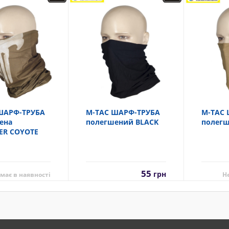
ШАРФ-ТРУБА
M-TAC ШАРФ-ТРУБА
M-TAC 
ена
полегшений BLACK
полегш
ER COYOTE
55
грн
має в наявності
Н