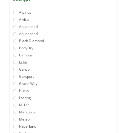
Alpinus
Alvica
Aquaspeed
Aquaspeed
Black Diamond
BodyDry
Campus
Esbit
Ganzo
Garsport
Grand Way
Husky
Lasting
M-Tac
Marsupio
Meteor
Neverland