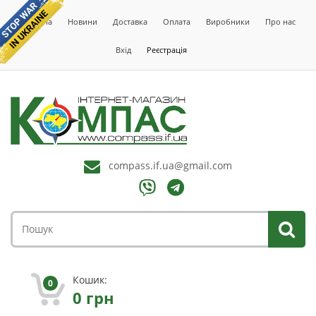
Головна
Новини
Доставка
Оплата
Виробники
Про нас
Вхід
Реєстрація
compass.if.ua@gmail.com
Кошик:
0
0
грн