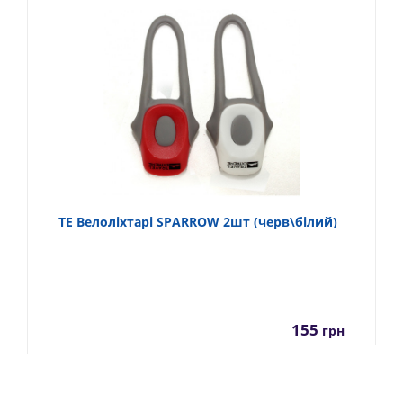
TE Велоліхтарі SPARROW 2шт (черв\білий)
155
грн