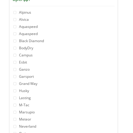
Alpinus
Alvica
Aquaspeed
Aquaspeed
Black Diamond
BodyDry
Campus
Esbit
Ganzo
Garsport
Grand Way
Husky
Lasting
M-Tac
Marsupio
Meteor
Neverland