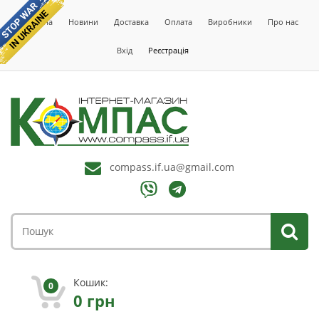
Головна
Новини
Доставка
Оплата
Виробники
Про нас
Вхід
Реєстрація
compass.if.ua@gmail.com
Кошик:
0
0
грн