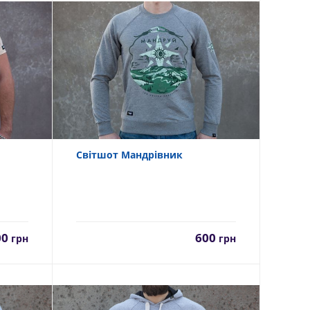
Світшот Мандрівник
00
600
грн
грн