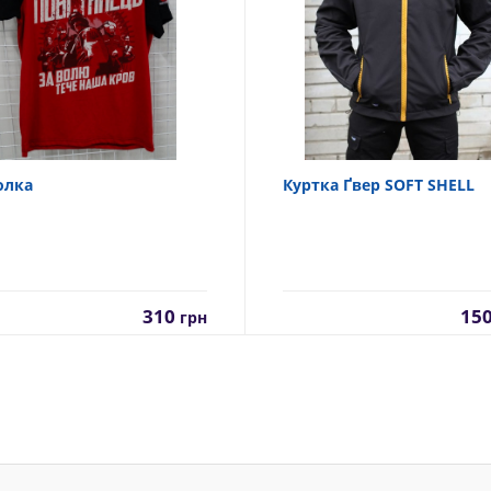
олка
Куртка Ґвер SOFT SHELL
310
15
грн