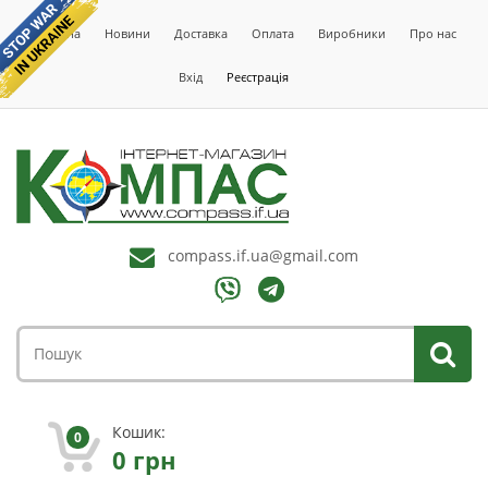
Головна
Новини
Доставка
Оплата
Виробники
Про нас
Вхід
Реєстрація
compass.if.ua@gmail.com
Кошик:
0
0
грн