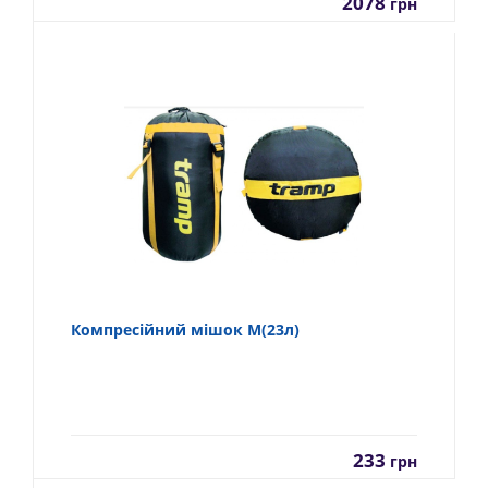
2078
грн
Компресійний мішок M(23л)
233
грн