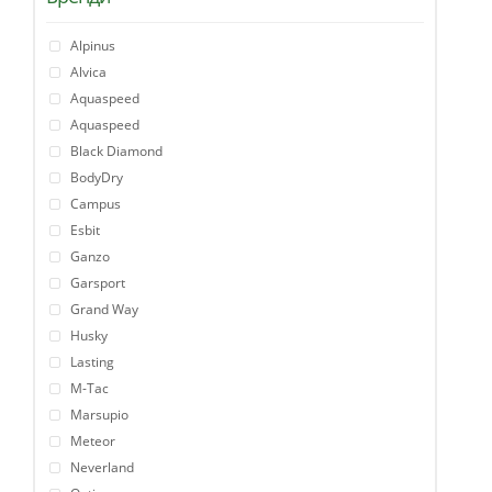
Alpinus
Alvica
Aquaspeed
Aquaspeed
Black Diamond
BodyDry
Campus
Esbit
Ganzo
Garsport
Grand Way
Husky
Lasting
M-Tac
Marsupio
Meteor
Neverland