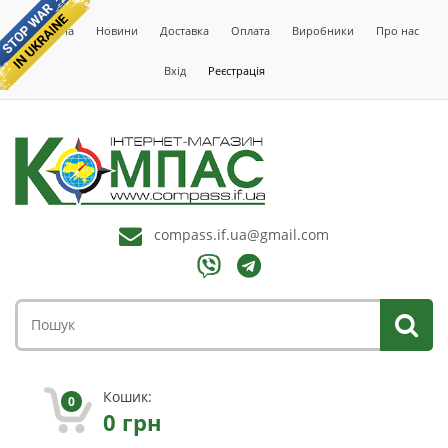
Головна
Новини
Доставка
Оплата
Виробники
Про нас
Вхід
Реєстрація
compass.if.ua@gmail.com
Кошик:
0
0
грн