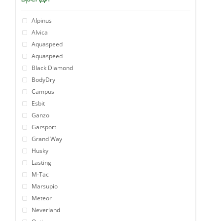
Alpinus
Alvica
Aquaspeed
Aquaspeed
Black Diamond
BodyDry
Campus
Esbit
Ganzo
Garsport
Grand Way
Husky
Lasting
M-Tac
Marsupio
Meteor
Neverland