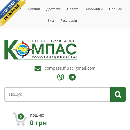
Головна
Новини
Доставка
Оплата
Виробники
Про нас
Вхід
Реєстрація
compass.if.ua@gmail.com
Кошик:
0
0
грн