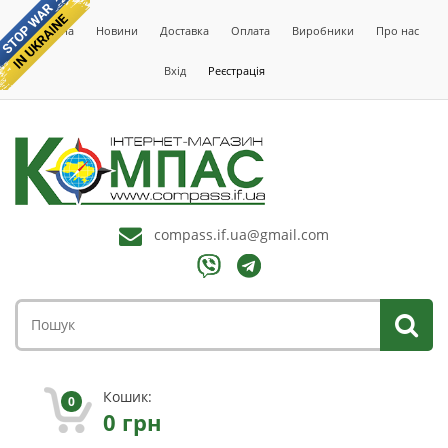
Головна
Новини
Доставка
Оплата
Виробники
Про нас
Вхід
Реєстрація
compass.if.ua@gmail.com
Кошик:
0
0
грн