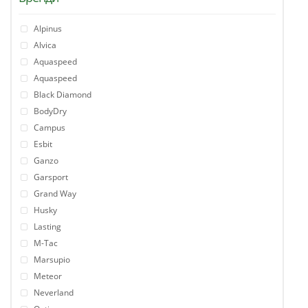
Alpinus
Alvica
Aquaspeed
Aquaspeed
Black Diamond
BodyDry
Campus
Esbit
Ganzo
Garsport
Grand Way
Husky
Lasting
M-Tac
Marsupio
Meteor
Neverland