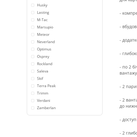
Husky
Lasting
- компр
M-Tac
- вбудо
Marsupio
Meteor
- додатк
Neverland
Optimus
- глибо
Osprey
Rockland
- по 2 
Saleva
вантажу
Skif
Terra Peak
- 2 пар
Trimm
- 2 ван
Verdani
до нижн
Zamberlan
- досту
- 2 гли