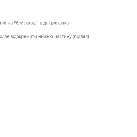
ню на "блискавці" в дні рюкзака
воляє відокремити нижню частину (підвал)