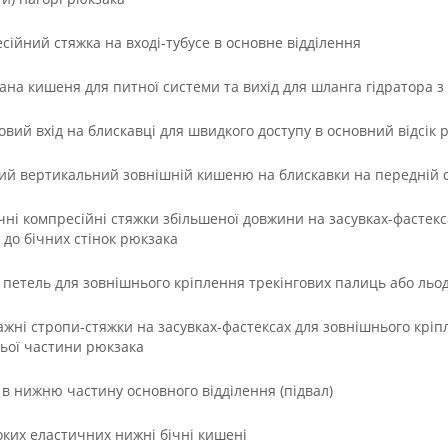
есійний стяжка на вході-тубусе в основне відділення
вана кишеня для питної системи та вихід для шланга гідратора з 
овий вхід на блискавці для швидкого доступу в основний відсік р
кий вертикальний зовнішній кишеню на блискавки на передній с
бічні компресійні стяжки збільшеної довжини на засувках-фастек
 до бічних стінок рюкзака
и петель для зовнішнього кріплення трекінгових палиць або льо
тажні стропи-стяжки на засувках-фастексах для зовнішнього кріп
ьої частини рюкзака
п в нижню частину основного відділення (підвал)
боких еластичних нижні бічні кишені