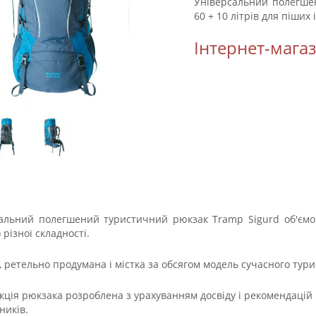
Універсальний полегше
60 + 10 літрів для піших і
Інтернет-мага
альний полегшений туристичний рюкзак Tramp Sigurd об'ємом 
) різної складності.
, ретельно продумана і містка за обсягом модель сучасного тур
кція рюкзака розроблена з урахуванням досвіду і рекомендацій 
ників.