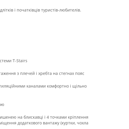
длітків і початківців туристів-любителів.
стеми T-Stairs
таження з плечей і хребта на стегнах пояс
тиляційними каналами комфортно і щільно
кою
кишенею на блискавці і 4 точками кріплення
міщення додаткового вантажу (куртки, чохла