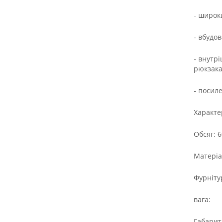
- широк
- вбудо
- внутр
рюкзака 
- посил
Характе
Обсяг: 6
Матеріа
Фурніту
вага:
Габарити