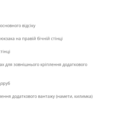
основного відсіку
юкзака на правій бічній стінці
тінці
сах для зовнішнього кріплення додаткового
доруб
лення додаткового вантажу (намети, килимка)