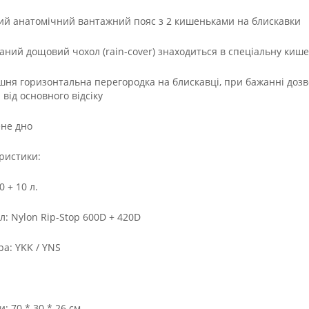
ий анатомічний вантажний пояс з 2 кишеньками на блискавки
ваний дощовий чохол (rain-cover) знаходиться в спеціальну кише
ішня горизонтальна перегородка на блискавці, при бажанні доз
від основного відсіку
ене дно
ристики:
0 + 10 л.
л: Nylon Rip-Stop 600D + 420D
ра: YKK / YNS
: 70 * 30 * 26 см