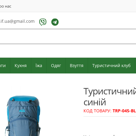
ро нас
if.ua@gmail.com
ати
Кухня
Їжа
Одяг
Взуття
Туристичний клуб
Туристичний 
синій
КОД ТОВАРУ:
TRP-045-B