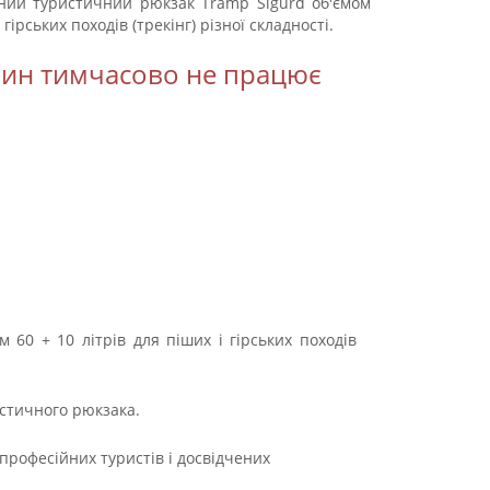
ний туристичний рюкзак Tramp Sigurd об'ємом
 гірських походів (трекінг) різної складності.
зин тимчасово не працює
60 + 10 літрів для піших і гірських походів
истичного рюкзака.
професійних туристів і досвідчених