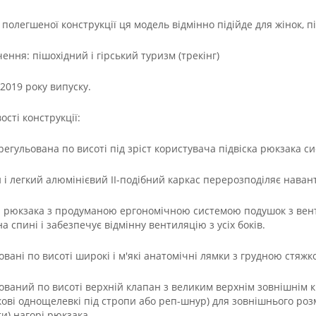
полегшеної конструкції ця модель відмінно підійде для жінок, пі
ення: пішохідний і гірський туризм (трекінг)
2019 року випуску.
ості конструкції:
регульована по висоті під зріст користувача підвіска рюкзака си
й і легкий алюмінієвий II-подібний каркас перерозподіляє наван
а рюкзака з продуманою ергономічною системою подушок з вен
а спині і забезпечує відмінну вентиляцію з усіх боків.
ьовані по висоті широкі і м'які анатомічні лямки з грудною стяж
ьований по висоті верхній клапан з великим верхнім зовнішнім 
кові однощелевкі під стропи або реп-шнур) для зовнішнього роз
ти) нагорі рюкзака