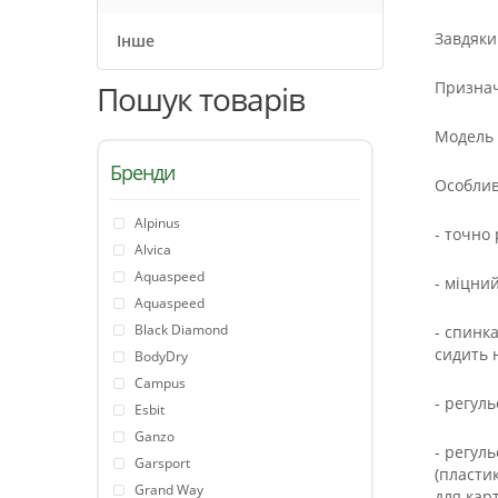
Завдяки 
Інше
Признач
Пошук товарів
Модель 
Бренди
Особлив
Alpinus
- точно 
Alvica
Aquaspeed
- міцни
Aquaspeed
Black Diamond
- спинк
сидить н
BodyDry
Campus
- регул
Esbit
Ganzo
- регул
Garsport
(пласти
Grand Way
для кар