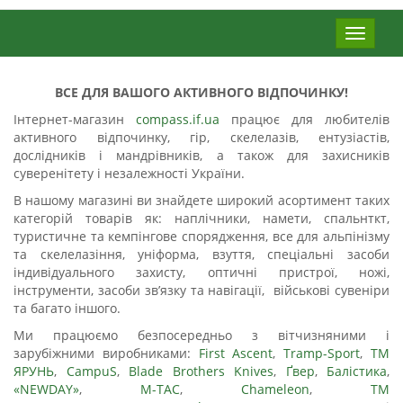
Меню
ВСЕ ДЛЯ ВАШОГО АКТИВНОГО ВІДПОЧИНКУ!
Інтернет-магазин
compass.if.ua
працює для любителів
активного відпочинку, гір, скелелазів, ентузіастів,
дослідників і мандрівників, а також для захисників
суверенітету і незалежності України.
В нашому магазині ви знайдете широкий асортимент таких
категорій товарів як: наплічники, намети, спальнткт,
туристичне та кемпінгове спорядження, все для
альпінізму
та скелелазіння,
уніформа, взуття, спеціальні засоби
індивідуального захисту, оптичні пристрої, ножі,
інструменти, засоби зв’язку та навігації, військові сувеніри
та багато іншого.
Ми працюємо безпосередньо з вітчизняними і
зарубіжними виробниками:
First Ascent
,
Tramp-Sport
,
ТМ
ЯРУНЬ
,
CampuS
,
Blade Brothers Knives
,
Ґвер
,
Балістика
,
«NEWDAY»
,
М-ТАС
,
Сhameleon
,
ТМ