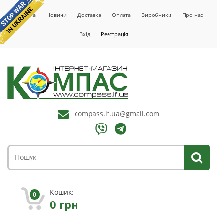
Головна
Новини
Доставка
Оплата
Виробники
Про нас
Вхід
Реєстрація
compass.if.ua@gmail.com
Кошик:
0
0
грн