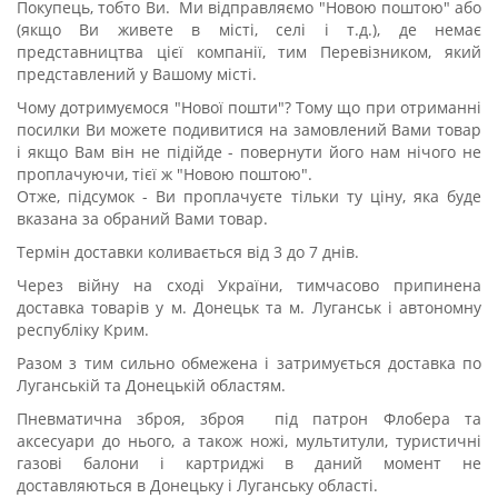
Покупець, тобто Ви. Ми відправляємо "Новою поштою" або
(якщо Ви живете в місті, селі і т.д.), де немає
представництва цієї компанії, тим Перевізником, який
представлений у Вашому місті.
Чому дотримуємося "Нової пошти"? Тому що при отриманні
посилки Ви можете подивитися на замовлений Вами товар
і якщо Вам він не підійде - повернути його нам нічого не
проплачуючи, тієї ж "Новою поштою".
Отже, підсумок - Ви проплачуєте тільки ту ціну, яка буде
вказана за обраний Вами товар.
Термін доставки коливається від 3 до 7 днів.
Через війну на сході України, тимчасово припинена
доставка товарів у м. Донецьк та м. Луганськ і автономну
республіку Крим.
Разом з тим сильно обмежена і затримується доставка по
Луганській та Донецькій областям.
Пневматична зброя, зброя під патрон Флобера та
аксесуари до нього, а також ножі, мультитули, туристичні
газові балони і картриджі в даний момент не
доставляються в Донецьку і Луганську області.