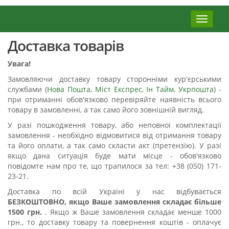
Меню
Доставка товарів
Увага!
Замовляючи доставку товару сторонніми кур'єрськими
службами (
Нова Пошта
,
Міст Експрес
,
Ін Тайм
,
Укрпошта
) -
при отриманні обов'язково перевіряйте наявність всього
товару в замовленні, а так само його зовнішній вигляд.
У разі пошкодження товару, або неповної комплектації
замовлення - необхідно відмовитися від отримання товару
та його оплати, а так само скласти акт (претензію). У разі
якщо дана ситуація буде мати місце - обов'язково
повідомте нам про те, що трапилося за тел:
+38 (050) 171-
23-21
.
Доставка по всій Україні у нас відбувається
БЕЗКОШТОВНО, якщо Ваше замовлення складає більше
1500 грн.
. Якщо ж Ваше замовлення складає менше 1000
грн., то доставку товару та повернення коштів - оплачує