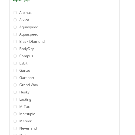
Alpinus
Alvica
Aquaspeed
Aquaspeed
Black Diamond
BodyDry
Campus
Esbit
Ganzo
Garsport
Grand Way
Husky
Lasting
M-Tac
Marsupio
Meteor
Neverland