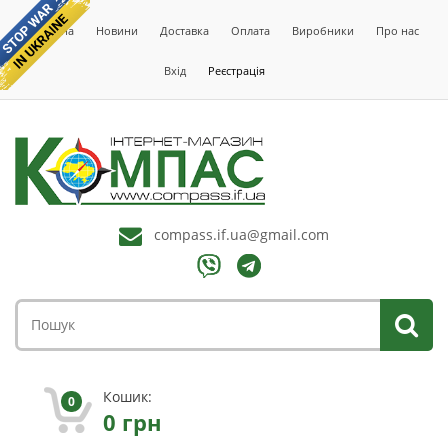
Головна
Новини
Доставка
Оплата
Виробники
Про нас
Вхід
Реєстрація
compass.if.ua@gmail.com
Кошик:
0
0
грн