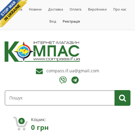
Головна
Новини
Доставка
Оплата
Виробники
Про нас
Вхід
Реєстрація
compass.if.ua@gmail.com
Кошик:
0
0
грн