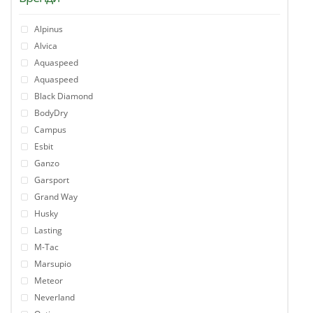
Alpinus
Alvica
Aquaspeed
Aquaspeed
Black Diamond
BodyDry
Campus
Esbit
Ganzo
Garsport
Grand Way
Husky
Lasting
M-Tac
Marsupio
Meteor
Neverland