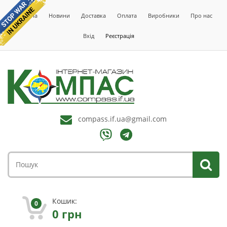
Головна
Новини
Доставка
Оплата
Виробники
Про нас
Вхід
Реєстрація
compass.if.ua@gmail.com
Кошик:
0
0
грн