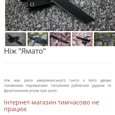
Ніж "Ямато"
Ніж має риси американського танто з його двома
головними перевагами: потужним рублячим ударом та
фронтальним різом при уколі.
Інтернет-магазин тимчасово не
працює