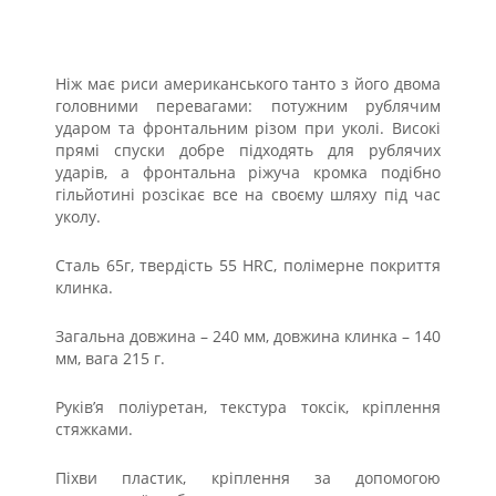
Ніж має риси американського танто з його двома
головними перевагами: потужним рублячим
ударом та фронтальним різом при уколі. Високі
прямі спуски добре підходять для рублячих
ударів, а фронтальна ріжуча кромка подібно
гільйотині розсікає все на своєму шляху під час
уколу.
Сталь 65г, твердість 55 HRC, полімерне покриття
клинка.
Загальна довжина – 240 мм, довжина клинка – 140
мм, вага 215 г.
Руків’я поліуретан, текстура токсік, кріплення
стяжками.
Піхви пластик, кріплення за допомогою