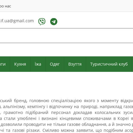
ро нас
if.ua@gmail.com
ати
Кухня
Їжа
Одяг
Взуття
Туристичний клуб
ький бренд, головною спеціалізацією якого з моменту відкри
, альпінізму, кемпінгу і відпочинку на природі, наприклад газов
я, грамотно підібраний персонал докладав колосальних зус
a стали улюблені і визнані кінцевими споживачами в Кореї як
і дозволили проводити не тільки газове обладнання, а й значно
чі та газові різаки. Сміливо можна заявити, що подібним асо