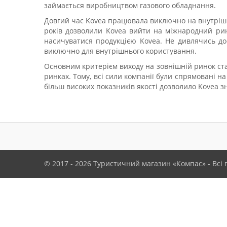
займається виробництвом газового обладнання.
Довгий час Kovea працювала виключно на внутрішні
років дозволили Kovea вийти на міжнародний ринок
насичуватися продукцією Kovea. Не дивлячись дос
виключно для внутрішнього користування.
Основним критерієм виходу на зовнішній ринок став 
ринках. Тому, всі сили компанії були спрямовані н
більш високих показників якості дозволило Kovea зн
© 2017 - 2026
Туристичний магазин «Компас»
- Всі