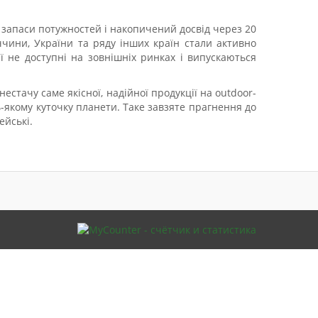
 запаси потужностей і накопичений досвід через 20
еччини, України та ряду інших країн стали активно
ї не доступні на зовнішніх ринках і випускаються
естачу саме якісної, надійної продукції на outdoor-
ь-якому куточку планети. Таке завзяте прагнення до
ейські.