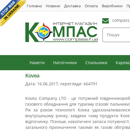
Головна
Новини
Доставка
Оплата
Виробники
П
compass.
Намети
Наплічники
Спальники
Карем
Kovea
Дата: 16.06.2017, перегляди: 664791
Kovea Company LTD - це потужний південнокорейс
газового обладнання для туризму (газові пальники)
Рік за роком технології Kovea удосконалювалис
внутрішньому ринку, завдяки чому продукти Kove
відпочинку. Пізніше, накопичені запаси потужност
загального призначення такими як газові обігріва