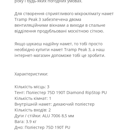
року і будь-яких погодних умовах.
Для створення сприятливого мікроклімату намет
Tramp Peak 3 забезпечена двома
вентиляційними вікнами а виходи в спальне
відділення продубльовані москітною сіткою.
Якщо шукаєш надійну намет, то тобі просто
необхідно купити намет Tramp Peak 3, а наш
інтернет-магазин допоможе тобі це зробити.
Характеристики:
Кількість місць: 3
Тент: Поліестер 75D 190T Diamond RipStop PU
Кількість кімнат: 1
Внутрішній намет: дихаючий поліестер
Кількість входів: 2
Дуги / стійки: ALU 7006 8,5 мм
Вага: 3.9 кг
Дно: Поліестер 75D 190T PU