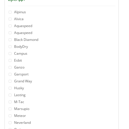
Alpinus
Alvica
Aquaspeed
Aquaspeed
Black Diamond
BodyDry
Campus
Esbit
Ganzo
Garsport
Grand Way
Husky
Lasting
M-Tac
Marsupio
Meteor
Neverland