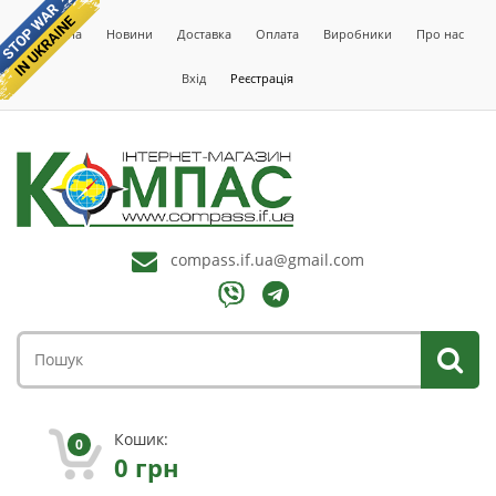
Головна
Новини
Доставка
Оплата
Виробники
Про нас
Вхід
Реєстрація
compass.if.ua@gmail.com
Кошик:
0
0
грн