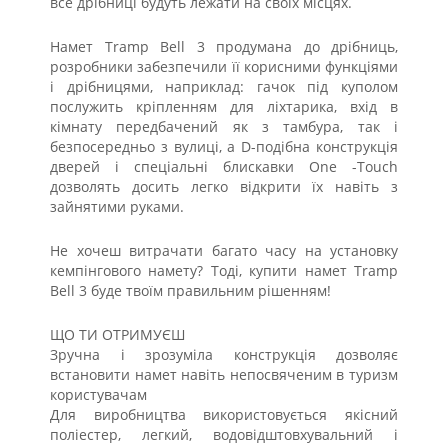
все дрібниці будуть лежати на своїх місцях.
Намет Tramp Bell 3 продумана до дрібниць,
розробники забезпечили її корисними функціями
і дрібницями, наприклад: гачок під куполом
послужить кріпленням для ліхтарика, вхід в
кімнату передбачений як з тамбура, так і
безпосередньо з вулиці, а D-подібна конструкція
дверей і спеціальні блискавки One -Touch
дозволять досить легко відкрити їх навіть з
зайнятими руками.
Не хочеш витрачати багато часу на установку
кемпінгового намету? Тоді, купити намет Tramp
Bell 3 буде твоїм правильним рішенням!
ЩО ТИ ОТРИМУЄШ
Зручна і зрозуміла конструкція дозволяє
встановити намет навіть непосвяченим в туризм
користувачам
Для виробництва використовується якісний
поліестер, легкий, водовідштовхувальний і