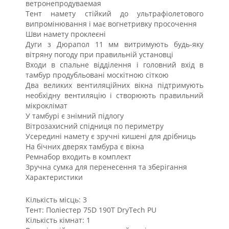
ветронепродуваемая
Тент намету стійкий до ультрафіолетового
випромінювання і має вогнетривку просочення
Шви намету проклеєні
Дуги з Дюрапол 11 мм витримують будь-яку
вітряну погоду при правильній установці
Входи в спальне відділення і головний вхід в
тамбур продубльовані москітною сіткою
Два великих вентиляційних вікна підтримують
необхідну вентиляцію і створюють правильний
мікроклімат
У тамбурі є знімний підлогу
Вітрозахисний спідниця по периметру
Усередині намету є зручні кишені для дрібниць
На бічних дверях тамбура є вікна
Ремнабор входить в комплект
Зручна сумка для перенесення та зберігання
Характеристики
Кількість місць: 3
Тент: Поліестер 75D 190T DryTech PU
Кількість кімнат: 1