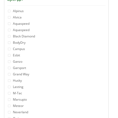
Alpinus
Alvica
Aquaspeed
Aquaspeed
Black Diamond
BodyDry
Campus
Esbit
Ganzo
Garsport
Grand Way
Husky
Lasting
M-Tac
Marsupio
Meteor
Neverland