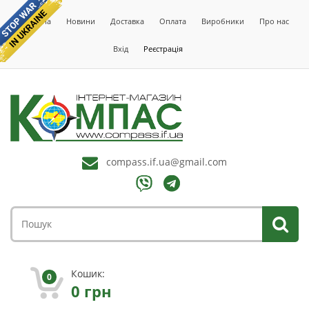
Головна
Новини
Доставка
Оплата
Виробники
Про нас
Вхід
Реєстрація
compass.if.ua@gmail.com
Кошик:
0
0
грн