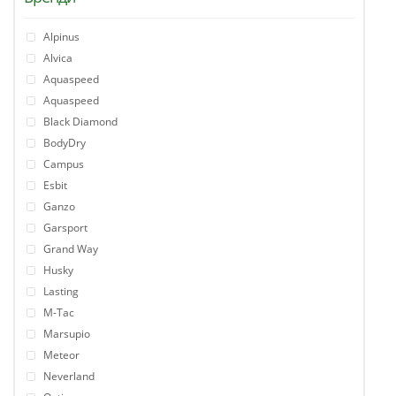
Alpinus
Alvica
Aquaspeed
Aquaspeed
Black Diamond
BodyDry
Campus
Esbit
Ganzo
Garsport
Grand Way
Husky
Lasting
M-Tac
Marsupio
Meteor
Neverland