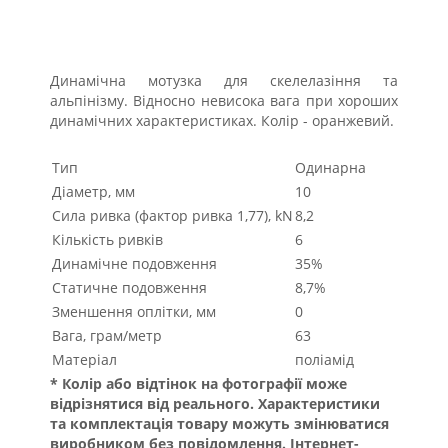
Динамічна мотузка для скелелазіння та
альпінізму. Відносно невисока вага при хороших
динамічних характеристиках. Колір - оранжевий.
Тип
Одинарна
Діаметр, мм
10
Сила ривка (фактор ривка 1,77), kN
8,2
Кількість ривків
6
Динамічне подовження
35%
Статичне подовження
8,7%
Зменшення оплітки, мм
0
Вага, грам/метр
63
Матеріал
поліамід
* Колір або відтінок на фотографії може
відрізнятися від реального. Характеристики
та комплектація товару можуть змінюватися
виробником без повідомлення. Інтернет-