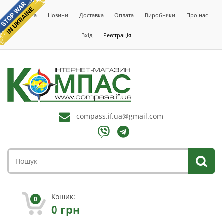
Головна
Новини
Доставка
Оплата
Виробники
Про нас
Вхід
Реєстрація
compass.if.ua@gmail.com
Кошик:
0
0
грн