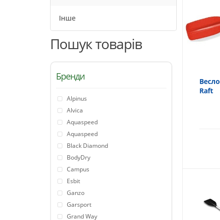
Інше
Пошук товарів
Бренди
Весло
Raft
Alpinus
Alvica
Aquaspeed
Aquaspeed
Black Diamond
BodyDry
Campus
Esbit
Ganzo
Garsport
Grand Way