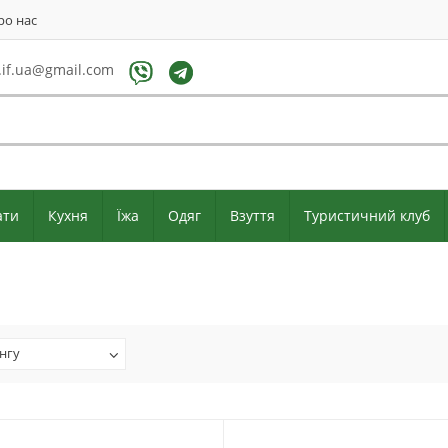
ро нас
if.ua@gmail.com
ати
Кухня
Їжа
Одяг
Взуття
Туристичний клуб
нгу