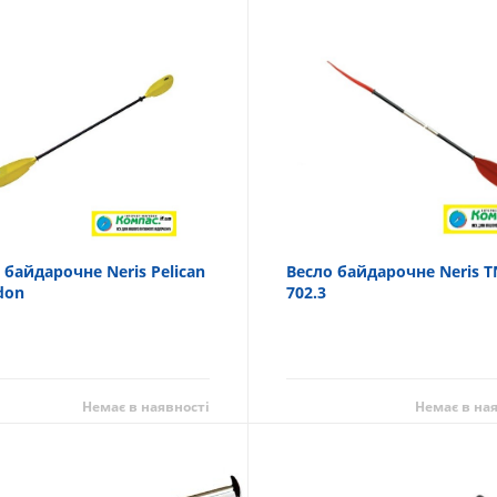
 байдарочне Neris Pelican
Весло байдарочне Neris 
don
702.3
Немає в наявності
Немає в на