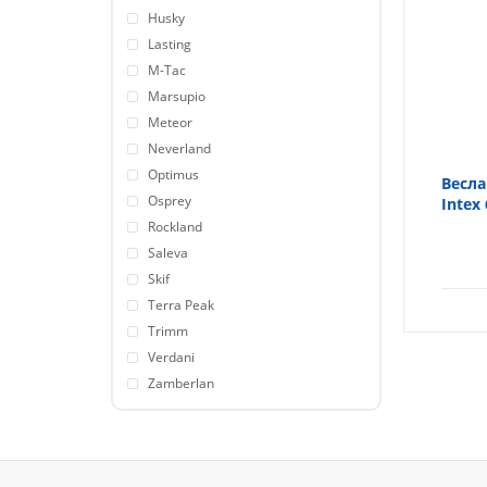
Husky
Lasting
M-Tac
Marsupio
Meteor
Neverland
Optimus
Весла
Osprey
Intex
Rockland
Saleva
Skif
Terra Peak
Trimm
Verdani
Zamberlan