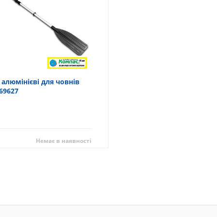
 алюмінієві для човнів
 69627
Немає в наявності