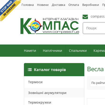
Головна
Новини
Доставка
Оплата
Виробники
П
compass.
Намети
Наплічники
Спальники
Карем
Весла
Каталог товарів
Термоси
По рейти
Зовнішні акумулятори
Термокружки