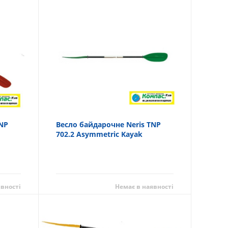
TNP
Весло байдарочне Neris TNP
702.2 Asymmetric Kayak
явності
Немає в наявності