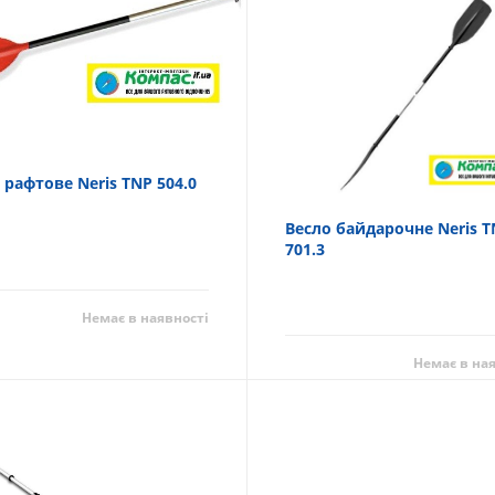
 рафтове Neris TNP 504.0
Весло байдарочне Neris 
701.3
Немає в наявності
Немає в на